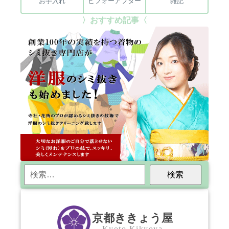
お手入れ
ビフォーアフター
雑記
〉おすすめ記事〈
検
索:
京都ききょう屋
Kyoto Kikyoya