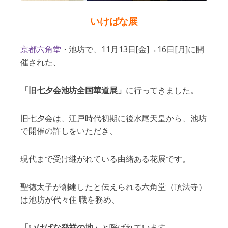
いけばな展
京都六角堂
・池坊で、11月13日[金]→16日[月]に開
催された、
「旧七夕会池坊全国華道展」
に行ってきました。
旧七夕会は、江戸時代初期に後水尾天皇から、池坊
で開催の許しをいただき、
現代まで受け継がれている由緒ある花展です。
聖徳太子が創建したと伝えられる六角堂（頂法寺）
は池坊が代々住 職を務め、
「いけばな発祥の地」
と呼ばれています。