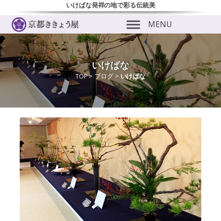
いけばな発祥の地で彩る伝統美
MENU
いけばな
TOP
>
ブログ
>
いけばな
ubmenu
ubmenu