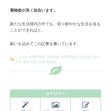
着物姿が良く似合いま
す。
新たな生活様式の中でも、彩り鮮やかな生活を送る
ことができればと、
願いを込めてこの記事を書いています。
いけばな
,
京都六角堂
,
伝統芸術
,
全国華道展
,
日本文化
,
旧七
夕会
,
池坊
,
生花
,
立花
,
自由花
カテゴリー