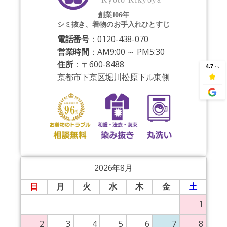
創業106年
シミ抜き、着物のお手入れひとすじ
電話番号
：0120-438-070
営業時間
：AM9:00 ～ PM5:30
住所
：〒600-8488
京都市下京区堀川松原下ル東側
2026年8月
日
月
火
水
木
金
土
1
2
3
4
5
6
7
8