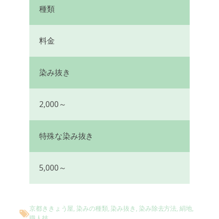
種類
料金
染み抜き
2,000～
特殊な染み抜き
5,000～
京都ききょう屋
,
染みの種類
,
染み抜き
,
染み除去方法
,
絹地
,
職人技