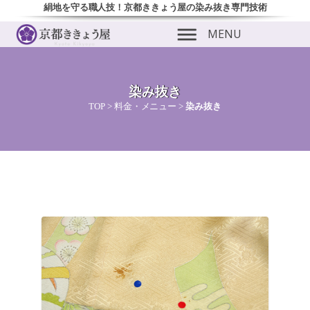
絹地を守る職人技！京都ききょう屋の染み抜き専門技術
MENU
染み抜き
TOP
>
料金・メニュー
>
染み抜き
ubmenu
ubmenu