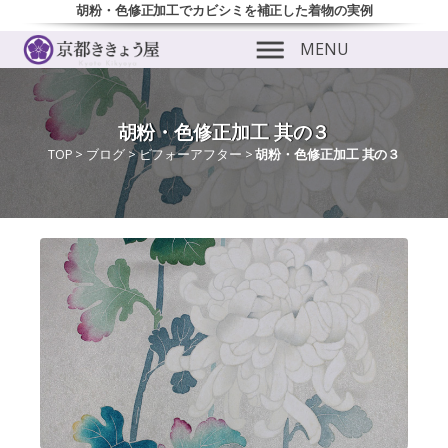
胡粉・色修正加工でカビシミを補正した着物の実例
MENU
胡粉・色修正加工 其の３
TOP
>
ブログ
>
ビフォーアフター
>
胡粉・色修正加工 其の３
ubmenu
ubmenu