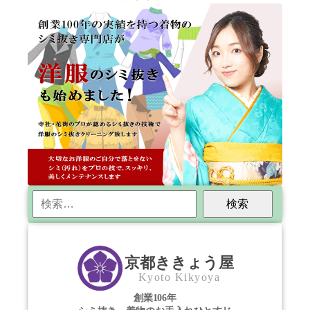
検
索:
京都ききょう屋
Kyoto Kikyoya
創業106年