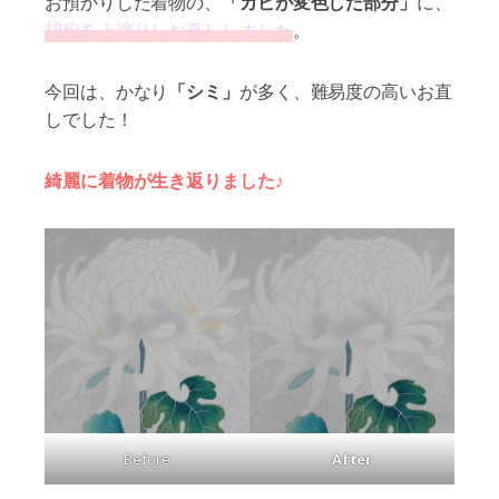
お預かりした着物の、
「カビが変色した部分」
に、
胡粉を上塗りしお直ししました
。
今回は、かなり
「シミ」
が多く、難易度の高いお直
しでした！
綺麗に着物が生き返りました♪
Before
After