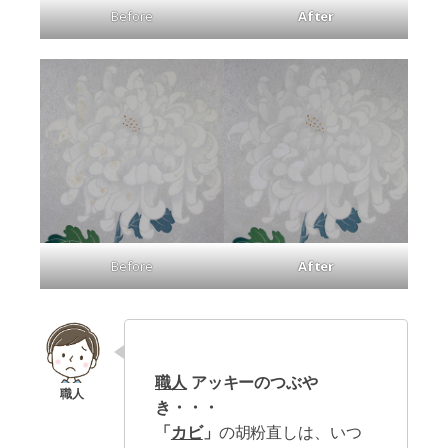
Before
After
Before
After
職人
アッキーのつぶや
き・・・
「
カビ
」
の胡粉直しは、いつ