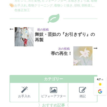
カビシミ
,
カビ変色
,
ビフォーアフター
,
京都ききょう屋
,
着物
お手入れ
,
着物クリーニング
,
着物シミ抜き
,
胡粉
,
胡粉直し
,
色修正加工
前の投稿
舞妓・芸奴の『お引きずり』の
再製
次の投稿
帯の再生！
カテゴリー
お手入れ
ビフォーアフター
雑記
〉おすすめ記事〈