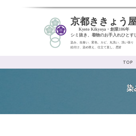
京都ききょう
Kyoto Kikyoya・創業106年
シミ抜き、着物のお手入れひとす
染み、虫食い、変色、カビ、丸洗い、洗い張り
絵付け、染め替え、仕立て直し、悉皆
TOP
染