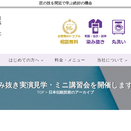
匠の技を間近で学ぶ絶好の機会
屋
じ
はじめての方へ
料金・メニュー
当社について
み抜き実演見学・ミニ講習会を開催しま
TOP
>
日本伝統技術のアーカイブ