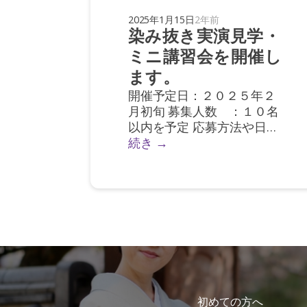
2025年1月15日
2年前
染み抜き実演見学・
ミニ講習会を開催し
ます。
開催予定日：２０２５年２
月初旬 募集人数 ：１０名
以内を予定 応募方法や日程
その他詳細は後日このペー
続き →
ジにて発表いたします。
初めての方へ