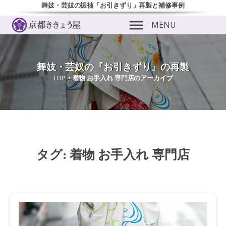
舞妓・芸妓の振袖「お引きずり」再製と補修事例
MENU
舞妓・芸奴の『お引きずり』の再製
TOP
>
着物 お手入れ 専門店のアーカイブ
ubmenu
タグ:
着物 お手入れ 専門店
ubmenu