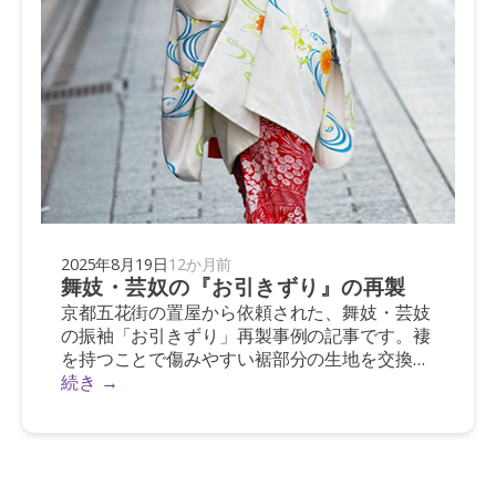
2025年8月19日
12か月前
舞妓・芸奴の『お引きずり』の再製
京都五花街の置屋から依頼された、舞妓・芸妓
の振袖「お引きずり」再製事例の記事です。褄
を持つことで傷みやすい裾部分の生地を交換
し、その上から専門職人が柄を描き足す補修の
続き →
流れをBefore・After写真とともに紹介。創業1
[…]