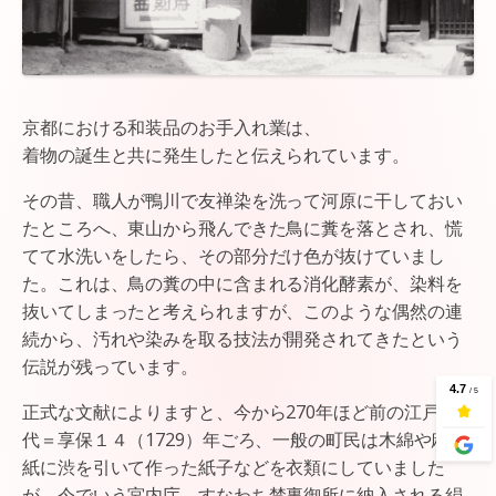
京都における和装品のお手入れ業は、
着物の誕生と共に発生したと伝えられています。
その昔、職人が鴨川で友禅染を洗って河原に干しておい
たところへ、東山から飛んできた鳥に糞を落とされ、慌
てて水洗いをしたら、その部分だけ色が抜けていまし
た。これは、鳥の糞の中に含まれる消化酵素が、染料を
抜いてしまったと考えられますが、このような偶然の連
続から、汚れや染みを取る技法が開発されてきたという
伝説が残っています。
正式な文献によりますと、今から270年ほど前の江戸時
代＝享保１４（1729）年ごろ、一般の町民は木綿や麻、
紙に渋を引いて作った紙子などを衣類にしていました
が、今でいう宮内庁、すなわち禁裏御所に納入される絹