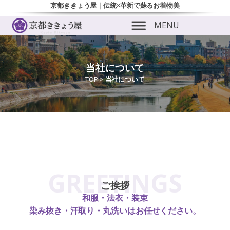
京都ききょう屋｜伝統×革新で蘇るお着物美
MENU
当社について
TOP
>
当社について
ubmenu
ubmenu
GREETINGS
ご挨拶
和服・法衣・装束
染み抜き・汗取り・丸洗いはお任せください。