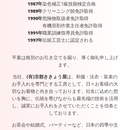
1987年
染色補正1級技能検定合格
1989年
クリーニング師免許取得
1990年
危険物取扱者免許取得
有機溶剤作業主任者免許取得
1991年
職業訓練指導員免許取得
1997年
伝統工芸士に認定される
平素は格別のお引き立てを賜り、厚く御礼申し上げ
ます。
当社、
(有)京都ききょう屋
は、和服・法衣・装束の
お手入れを専門とする工房として、日々お客様の大
切なお着物と向き合っております。社名に込めた想
いを胸に、伝統を尊びながらも最先端の技術を活用
し、誠実にお手入れをさせていただくことを信条と
しております。
お茶会や結婚式、パーティーなど、日本の四季や文