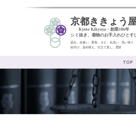
京都ききょう
Kyoto Kikyoya・創業106年
シミ抜き、着物のお手入れひとす
染み、虫食い、変色、カビ、丸洗い、洗い張り
絵付け、染め替え、仕立て直し、悉皆
TOP