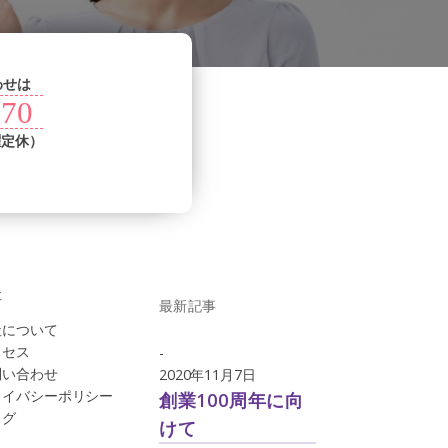
わせは
070
曜定休）
社
最新記事
社について
クセス
-
問い合わせ
2020年11月7日
ライバシーポリシー
創業100周年に向
ログ
けて